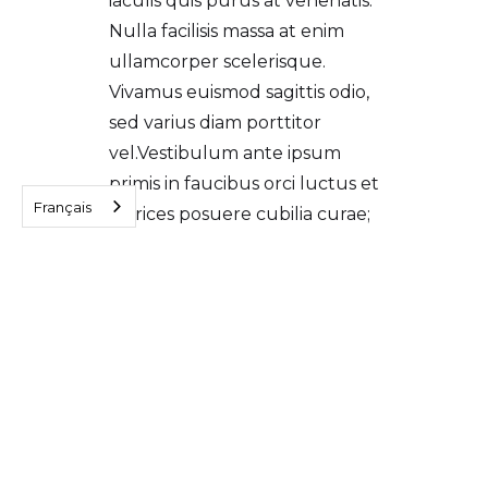
iaculis quis purus at venenatis.
Nulla facilisis massa at enim
ullamcorper scelerisque.
Vivamus euismod sagittis odio,
sed varius diam porttitor
vel.Vestibulum ante ipsum
primis in faucibus orci luctus et
Français
ultrices posuere cubilia curae;
Vestibulum condimentum
consequat quam, a bibendum
purus ullamcorper id. Morbi sit
amet massa pellentesque,
rhoncus arcu sed, sollicitudin
diam. Nam gravida molestie ex
et sodales. Donec porta varius
sem, ac maximus magna